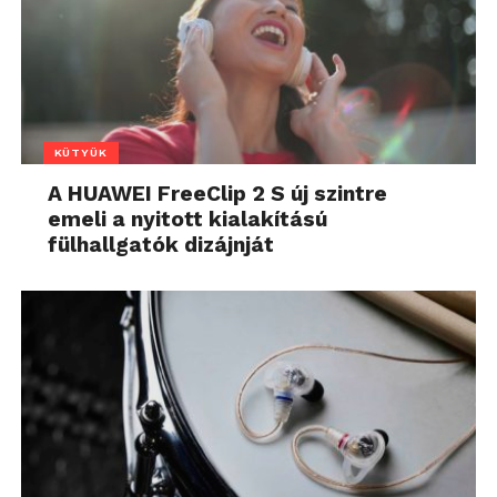
KÜTYÜK
A HUAWEI FreeClip 2 S új szintre
emeli a nyitott kialakítású
fülhallgatók dizájnját