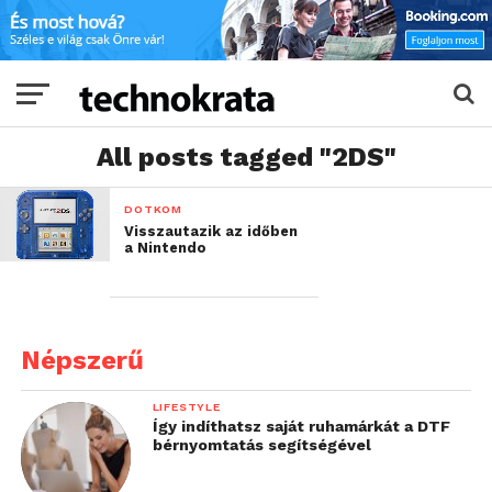
All posts tagged "2DS"
DOTKOM
Visszautazik az időben
a Nintendo
Népszerű
LIFESTYLE
Így indíthatsz saját ruhamárkát a DTF
bérnyomtatás segítségével