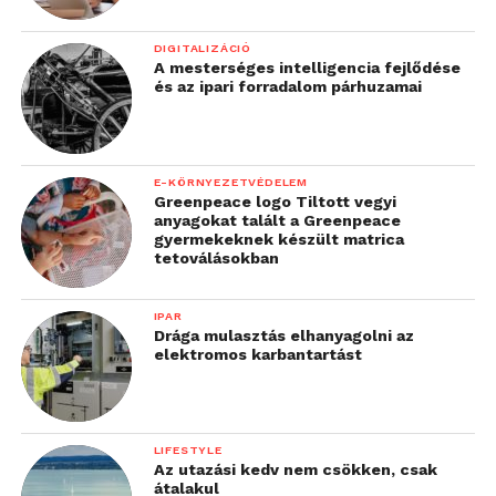
DIGITALIZÁCIÓ
A mesterséges intelligencia fejlődése
és az ipari forradalom párhuzamai
E-KÖRNYEZETVÉDELEM
Greenpeace logo Tiltott vegyi
anyagokat talált a Greenpeace
gyermekeknek készült matrica
tetoválásokban
IPAR
Drága mulasztás elhanyagolni az
elektromos karbantartást
LIFESTYLE
Az utazási kedv nem csökken, csak
átalakul