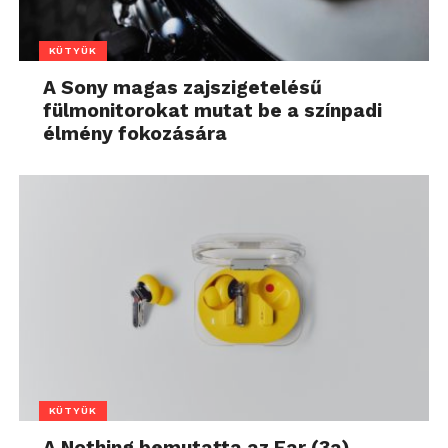
KÜTYÜK
A Sony magas zajszigetelésű
fülmonitorokat mutat be a színpadi
élmény fokozására
KÜTYÜK
A Nothing bemutatta az Ear (3a)