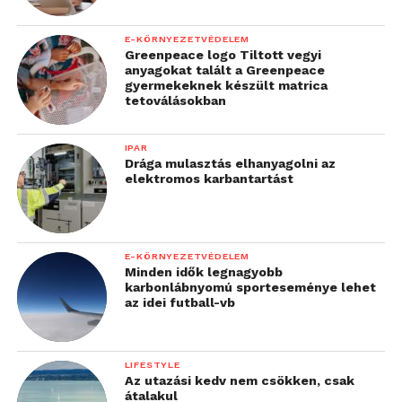
E-KÖRNYEZETVÉDELEM
Greenpeace logo Tiltott vegyi
anyagokat talált a Greenpeace
gyermekeknek készült matrica
tetoválásokban
IPAR
Drága mulasztás elhanyagolni az
elektromos karbantartást
E-KÖRNYEZETVÉDELEM
Minden idők legnagyobb
karbonlábnyomú sporteseménye lehet
az idei futball-vb
LIFESTYLE
Az utazási kedv nem csökken, csak
átalakul