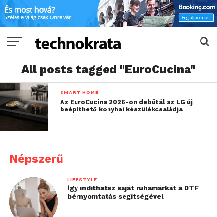
All posts tagged "EuroCucina"
SMART HOME
Az EuroCucina 2026-on debütál az LG új
beépíthető konyhai készülékcsaládja
Népszerű
LIFESTYLE
Így indíthatsz saját ruhamárkát a DTF
bérnyomtatás segítségével