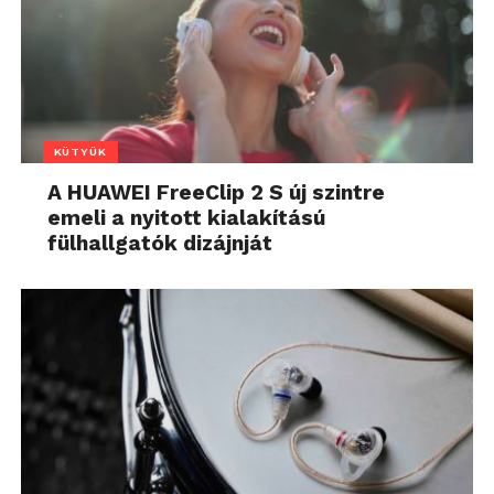
KÜTYÜK
A HUAWEI FreeClip 2 S új szintre
emeli a nyitott kialakítású
fülhallgatók dizájnját