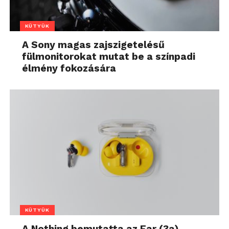
KÜTYÜK
A Sony magas zajszigetelésű
fülmonitorokat mutat be a színpadi
élmény fokozására
KÜTYÜK
A Nothing bemutatta az Ear (3a)