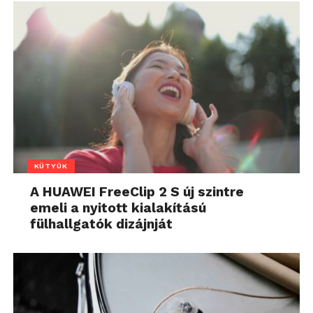
KÜTYÜK
A HUAWEI FreeClip 2 S új szintre
emeli a nyitott kialakítású
fülhallgatók dizájnját