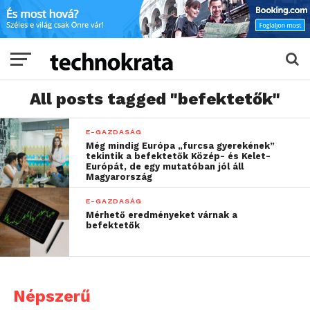
All posts tagged "befektetők"
E-GAZDASÁG
Még mindig Európa „furcsa gyerekének”
tekintik a befektetők Közép- és Kelet-
Európát, de egy mutatóban jól áll
Magyarország
E-GAZDASÁG
Mérhető eredményeket várnak a
befektetők
Népszerű