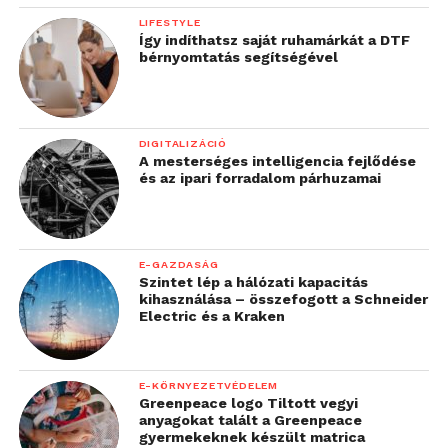
LIFESTYLE
Így indíthatsz saját ruhamárkát a DTF
bérnyomtatás segítségével
DIGITALIZÁCIÓ
A mesterséges intelligencia fejlődése
és az ipari forradalom párhuzamai
E-GAZDASÁG
Szintet lép a hálózati kapacitás
kihasználása – összefogott a Schneider
Electric és a Kraken
E-KÖRNYEZETVÉDELEM
Greenpeace logo Tiltott vegyi
anyagokat talált a Greenpeace
gyermekeknek készült matrica