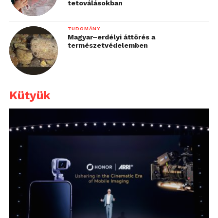
tetoválásokban
TUDOMÁNY
Magyar–erdélyi áttörés a
természetvédelemben
Kütyük