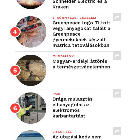
Schneider Electric és a
Kraken
E-KÖRNYEZETVÉDELEM
Greenpeace logo Tiltott
vegyi anyagokat talált a
Greenpeace
gyermekeknek készült
matrica tetoválásokban
TUDOMÁNY
Magyar–erdélyi áttörés
a természetvédelemben
IPAR
Drága mulasztás
elhanyagolni az
elektromos
karbantartást
LIFESTYLE
Az utazási kedv nem