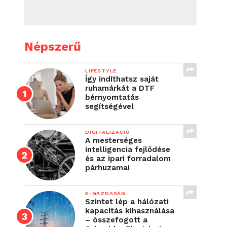
Népszerű
LIFESTYLE
Így indíthatsz saját
ruhamárkát a DTF
bérnyomtatás
segítségével
DIGITALIZÁCIÓ
A mesterséges
intelligencia fejlődése
és az ipari forradalom
párhuzamai
E-GAZDASÁG
Szintet lép a hálózati
kapacitás kihasználása
– összefogott a