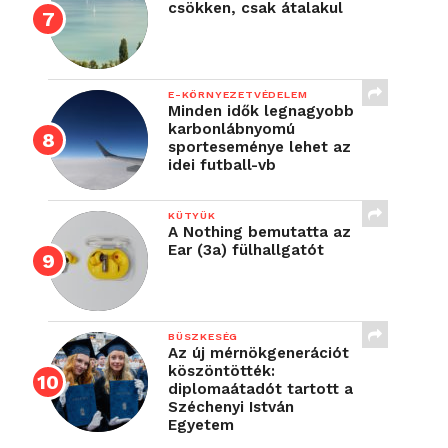
csökken, csak átalakul
E-KÖRNYEZETVÉDELEM
Minden idők legnagyobb
karbonlábnyomú
sporteseménye lehet az
idei futball-vb
KÜTYÜK
A Nothing bemutatta az
Ear (3a) fülhallgatót
BÜSZKESÉG
Az új mérnökgenerációt
köszöntötték:
diplomaátadót tartott a
Széchenyi István
Egyetem