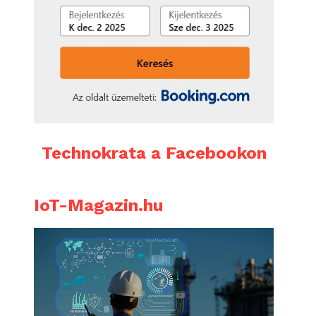
Technokrata a Facebookon
IoT-Magazin.hu