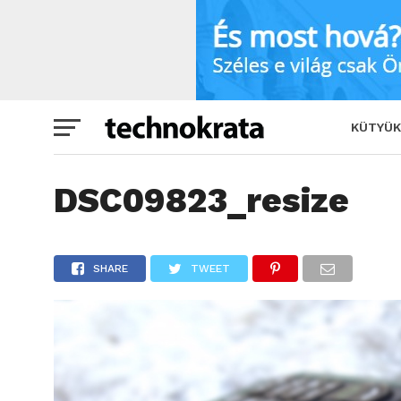
DSC09823_resize
SHARE
TWE
KÜTYÜK
DSC09823_resize
SHARE
TWEET