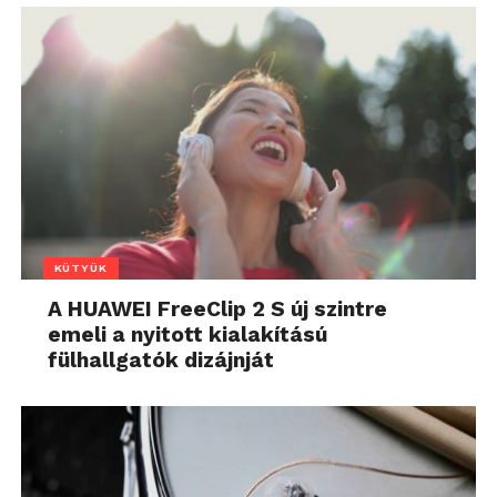
KÜTYÜK
A HUAWEI FreeClip 2 S új szintre
emeli a nyitott kialakítású
fülhallgatók dizájnját