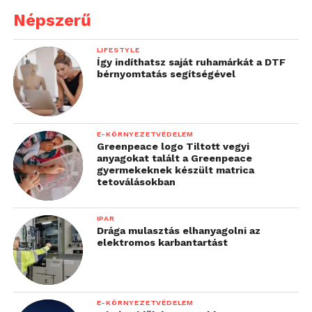
Népszerű
LIFESTYLE
Így indíthatsz saját ruhamárkát a DTF
bérnyomtatás segítségével
E-KÖRNYEZETVÉDELEM
Greenpeace logo Tiltott vegyi
anyagokat talált a Greenpeace
gyermekeknek készült matrica
tetoválásokban
IPAR
Drága mulasztás elhanyagolni az
elektromos karbantartást
E-KÖRNYEZETVÉDELEM