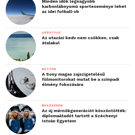
Minden idők legnagyobb
karbonlábnyomú sporteseménye lehet
az idei futball-vb
LIFESTYLE
Az utazási kedv nem csökken, csak
átalakul
KÜTYÜK
A Sony magas zajszigetelésű
fülmonitorokat mutat be a színpadi
élmény fokozására
BÜSZKESÉG
Az új mérnökgenerációt köszöntötték:
diplomaátadót tartott a Széchenyi
István Egyetem