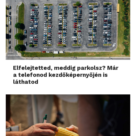
Elfelejtetted, meddig parkolsz? Már
a telefonod kezdőképernyőjén is
láthatod