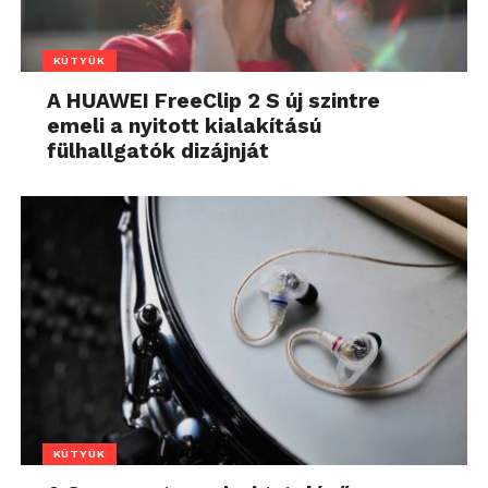
KÜTYÜK
A HUAWEI FreeClip 2 S új szintre
emeli a nyitott kialakítású
fülhallgatók dizájnját
KÜTYÜK