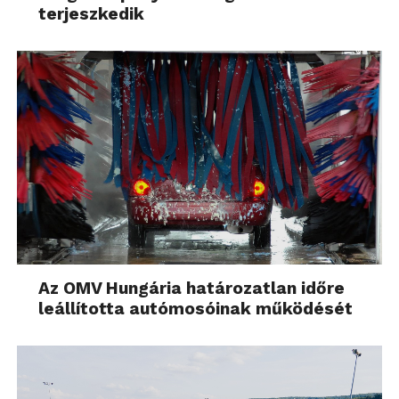
terjeszkedik
Az OMV Hungária határozatlan időre
leállította autómosóinak működését