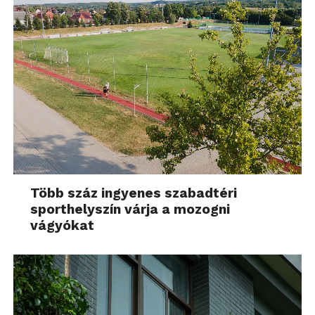
Több száz ingyenes szabadtéri
sporthelyszín várja a mozogni
vágyókat