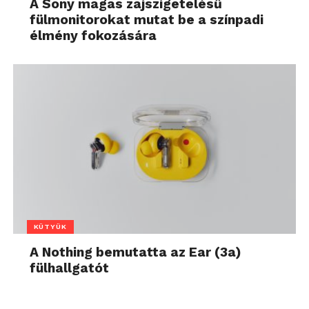
A Sony magas zajszigetelésű
fülmonitorokat mutat be a színpadi
élmény fokozására
KÜTYÜK
A Nothing bemutatta az Ear (3a)
fülhallgatót