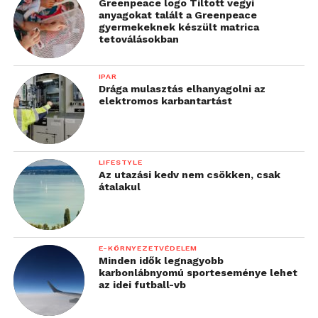
Greenpeace logo Tiltott vegyi
anyagokat talált a Greenpeace
gyermekeknek készült matrica
tetoválásokban
IPAR
Drága mulasztás elhanyagolni az
elektromos karbantartást
LIFESTYLE
Az utazási kedv nem csökken, csak
átalakul
E-KÖRNYEZETVÉDELEM
Minden idők legnagyobb
karbonlábnyomú sporteseménye lehet
az idei futball-vb