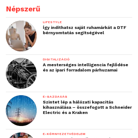
Népszerű
LIFESTYLE
Így indíthatsz saját ruhamárkát a DTF
bérnyomtatás segítségével
DIGITALIZÁCIÓ
A mesterséges intelligencia fejlődése
és az ipari forradalom párhuzamai
E-GAZDASÁG
Szintet lép a hálózati kapacitás
kihasználása – összefogott a Schneider
Electric és a Kraken
E-KÖRNYEZETVÉDELEM