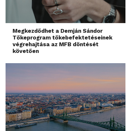
Megkezdődhet a Demján Sándor
Tőkeprogram tőkebefektetéseinek
végrehajtása az MFB döntését
követően