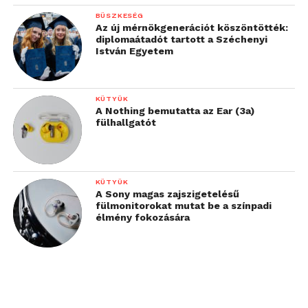
BÜSZKESÉG
Az új mérnökgenerációt köszöntötték:
diplomaátadót tartott a Széchenyi
István Egyetem
KÜTYÜK
A Nothing bemutatta az Ear (3a)
fülhallgatót
KÜTYÜK
A Sony magas zajszigetelésű
fülmonitorokat mutat be a színpadi
élmény fokozására