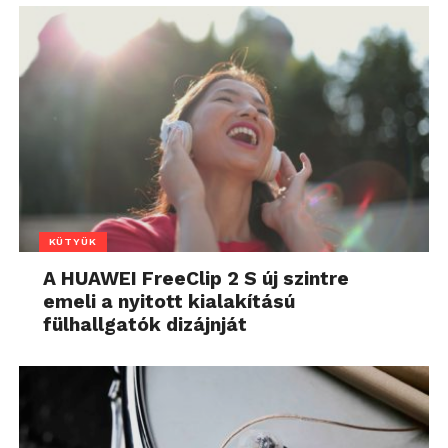
KÜTYÜK
A HUAWEI FreeClip 2 S új szintre
emeli a nyitott kialakítású
fülhallgatók dizájnját