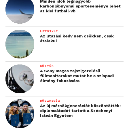
Minden idők legnagyobb
karbonlábnyomú sporteseménye lehet
az idei futball-vb
LIFESTYLE
Az utazási kedv nem csökken, csak
átalakul
KÜTYÜK
A Sony magas zajszigetelésű
fülmonitorokat mutat be a színpadi
élmény fokozására
BÜSZKESÉG
Az új mérnökgenerációt köszöntötték:
diplomaátadót tartott a Széchenyi
István Egyetem