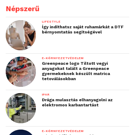
Népszerű
LIFESTYLE
Így indíthatsz saját ruhamárkát a DTF
bérnyomtatás segítségével
E-KÖRNYEZETVÉDELEM
Greenpeace logo Tiltott vegyi
anyagokat talált a Greenpeace
gyermekeknek készült matrica
tetoválásokban
IPAR
Drága mulasztás elhanyagolni az
elektromos karbantartást
E-KÖRNYEZETVÉDELEM