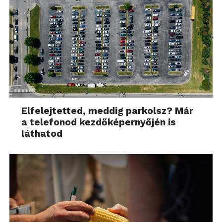
Elfelejtetted, meddig parkolsz? Már
a telefonod kezdőképernyőjén is
láthatod