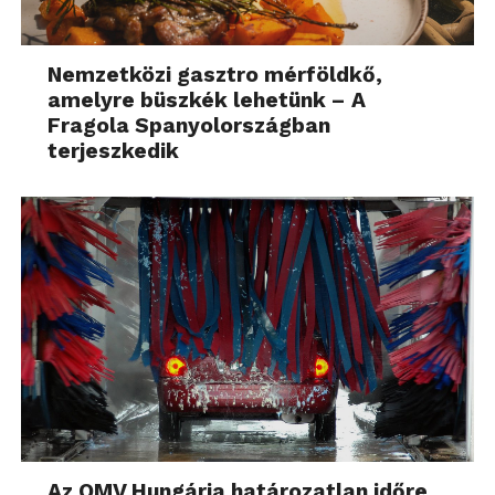
Nemzetközi gasztro mérföldkő,
amelyre büszkék lehetünk – A
Fragola Spanyolországban
terjeszkedik
Az OMV Hungária határozatlan időre