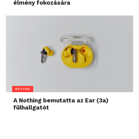
élmény fokozására
KÜTYÜK
A Nothing bemutatta az Ear (3a)
fülhallgatót