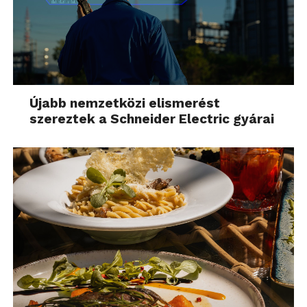
Újabb nemzetközi elismerést
szereztek a Schneider Electric gyárai