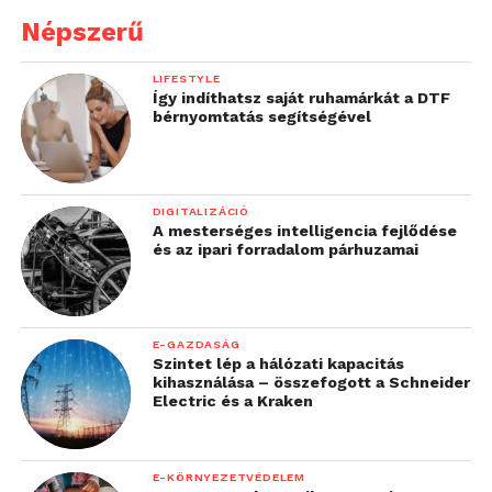
Népszerű
LIFESTYLE
Így indíthatsz saját ruhamárkát a DTF
bérnyomtatás segítségével
DIGITALIZÁCIÓ
A mesterséges intelligencia fejlődése
és az ipari forradalom párhuzamai
E-GAZDASÁG
Szintet lép a hálózati kapacitás
kihasználása – összefogott a Schneider
Electric és a Kraken
E-KÖRNYEZETVÉDELEM