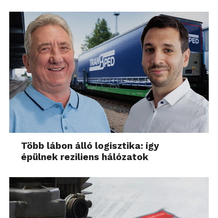
Több lábon álló logisztika: így
épülnek reziliens hálózatok