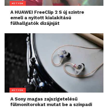
KÜTYÜK
A HUAWEI FreeClip 2 S új szintre
emeli a nyitott kialakítású
fülhallgatók dizájnját
KÜTYÜK
A Sony magas zajszigetelésű
fülmonitorokat mutat be a színpadi