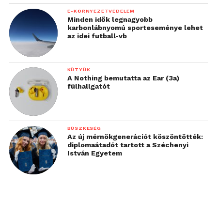
E-KÖRNYEZETVÉDELEM
Minden idők legnagyobb
karbonlábnyomú sporteseménye lehet
az idei futball-vb
KÜTYÜK
A Nothing bemutatta az Ear (3a)
fülhallgatót
BÜSZKESÉG
Az új mérnökgenerációt köszöntötték:
diplomaátadót tartott a Széchenyi
István Egyetem