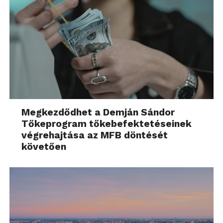
Megkezdődhet a Demján Sándor
Tőkeprogram tőkebefektetéseinek
végrehajtása az MFB döntését
követően