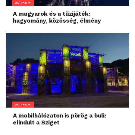
DOTKOM
A magyarok és a tűzijáték:
hagyomány, közösség, élmény
DOTKOM
A mobilhálózaton is pörög a buli:
elindult a Sziget