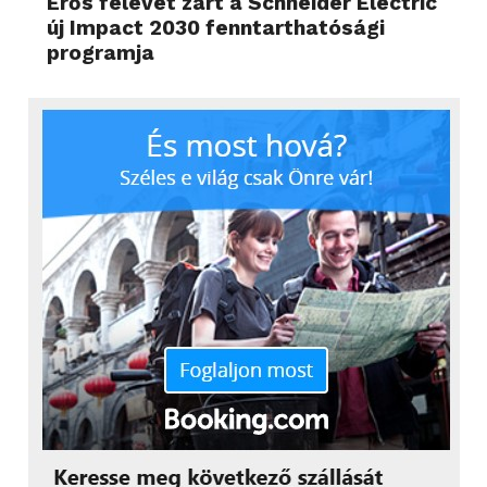
Erős félévet zárt a Schneider Electric
új Impact 2030 fenntarthatósági
programja