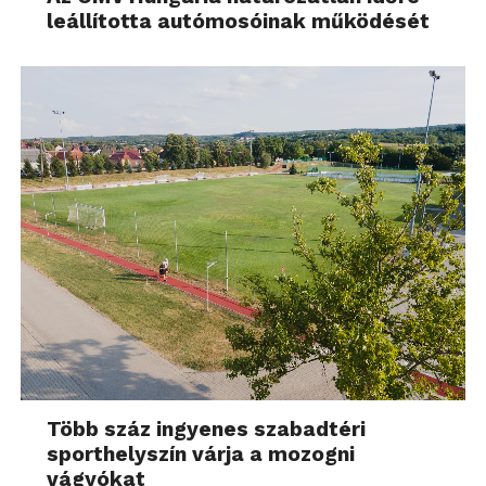
leállította autómosóinak működését
Több száz ingyenes szabadtéri
sporthelyszín várja a mozogni
vágyókat