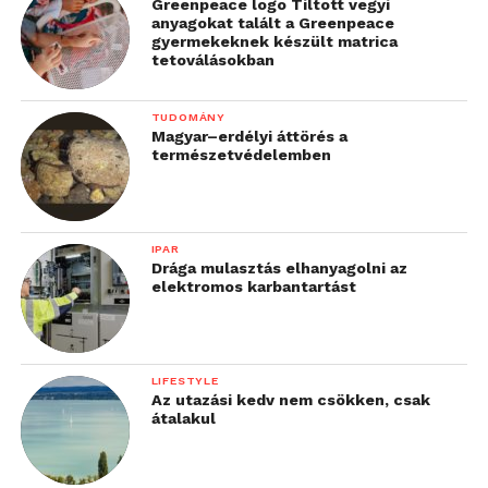
Greenpeace logo Tiltott vegyi
anyagokat talált a Greenpeace
gyermekeknek készült matrica
tetoválásokban
TUDOMÁNY
Magyar–erdélyi áttörés a
természetvédelemben
IPAR
Drága mulasztás elhanyagolni az
elektromos karbantartást
LIFESTYLE
Az utazási kedv nem csökken, csak
átalakul