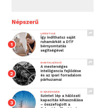
Népszerű
LIFESTYLE
Így indíthatsz saját
ruhamárkát a DTF
bérnyomtatás
segítségével
DIGITALIZÁCIÓ
A mesterséges
intelligencia fejlődése
és az ipari forradalom
párhuzamai
E-GAZDASÁG
Szintet lép a hálózati
kapacitás kihasználása
– összefogott a