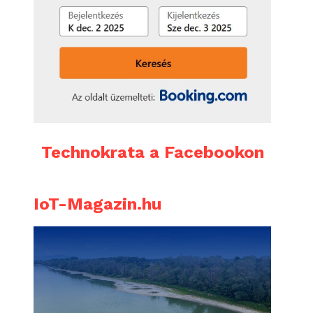
Technokrata a Facebookon
IoT-Magazin.hu