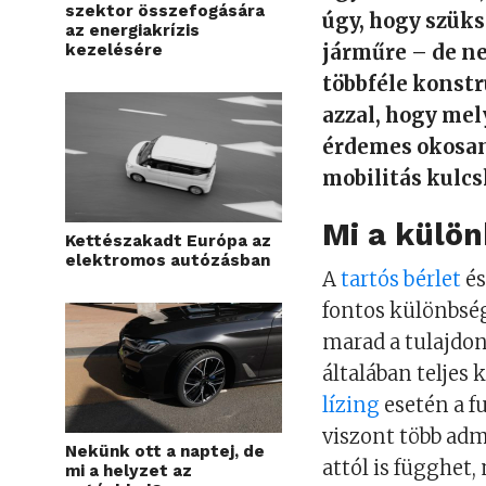
szektor összefogására
úgy, hogy szük
az energiakrízis
kezelésére
járműre – de ne
többféle konstr
azzal, hogy mely
érdemes okosan 
mobilitás kulcs
Mi a külön
Kettészakadt Európa az
elektromos autózásban
A
tartós bérlet
és
fontos különbség
marad a tulajdono
általában teljes 
lízing
esetén a fu
viszont több admi
Nekünk ott a naptej, de
attól is függhet
mi a helyzet az