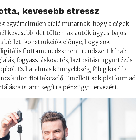
flotta, kevesebb stressz
ek egyértelműen afelé mutatnak, hogy a cégek
l kevesebb időt tölteni az autók ügyes-bajos
ós bérleti konstrukciók előnye, hogy sok
digitális flottamenedzsment-rendszert kínál:
lalás, fogyasztáskövetés, biztosítási ügyintézés
pból. Ez hatalmas könnyebbség, főleg kisebb
incs külön flottakezelő. Emellett sok platform ad
tálásra is, ami segíti a pénzügyi tervezést.