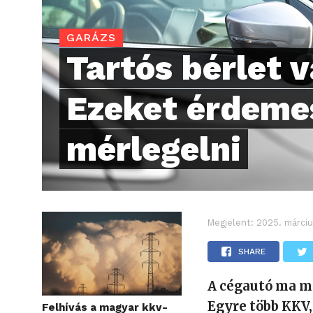
GARÁZS
Tartós bérlet v
Ezeket érdeme
mérlegelni
Megjelent:
2025. márciu
SHARE
A cégautó ma m
Egyre több KKV,
Felhívás a magyar kkv-