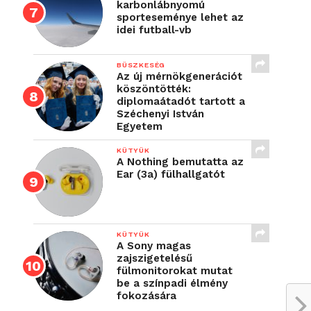
karbonlábnyomú
sporteseménye lehet az
idei futball-vb
BÜSZKESÉG
Az új mérnökgenerációt
köszöntötték:
diplomaátadót tartott a
Széchenyi István
Egyetem
KÜTYÜK
A Nothing bemutatta az
Ear (3a) fülhallgatót
KÜTYÜK
A Sony magas
zajszigetelésű
fülmonitorokat mutat
be a színpadi élmény
fokozására