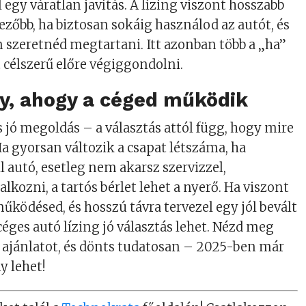
 egy váratlan javítás. A lízing viszont hosszabb
ezőbb, ha biztosan sokáig használod az autót, és
 szeretnéd megtartani. Itt azonban több a „ha”
t célszerű előre végiggondolni.
gy, ahogy a céged működik
s jó megoldás – a választás attól függ, hogy mire
a gyorsan változik a csapat létszáma, ha
l autó, esetleg nem akarsz szervizzel,
lalkozni, a tartós bérlet lehet a nyerő. Ha viszont
űködésed, és hosszú távra tervezel egy jól bevált
céges autó lízing jó választás lehet. Nézd meg
 ajánlatot, és dönts tudatosan – 2025-ben már
y lehet!