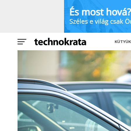
Tartós bérlet vagy lízing? Ezeket érde
KÜTYÜK