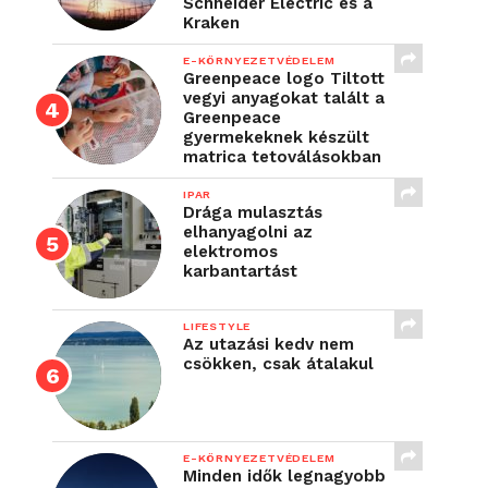
Schneider Electric és a
Kraken
E-KÖRNYEZETVÉDELEM
Greenpeace logo Tiltott
vegyi anyagokat talált a
Greenpeace
gyermekeknek készült
matrica tetoválásokban
IPAR
Drága mulasztás
elhanyagolni az
elektromos
karbantartást
LIFESTYLE
Az utazási kedv nem
csökken, csak átalakul
E-KÖRNYEZETVÉDELEM
Minden idők legnagyobb