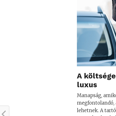
A költsége
luxus
Manapság, amiko
megfontolandó, a
lehetnek. A tart