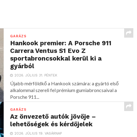
GARÁZS
Hankook premier: A Porsche 911
Carrera Ventus S1 Evo Z
sportabroncsokkal kerül ki a
gyárból
2026. JÚLIUS 31. PÉNTEK
Újabb mérföldkő a Hankook számára: a gyártó első
alkalommal szereli fel prémium gumiabroncsaival a
Porsche 911...
GARÁZS
Az önvezető autók jövője –
lehetőségek és kérdőjelek
2026. JÚLIUS 19. VASÁRNAP