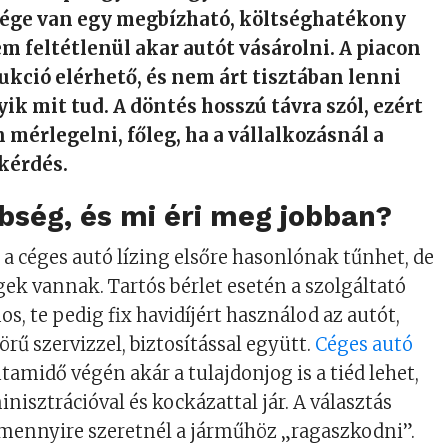
sége van egy megbízható, költséghatékony
m feltétlenül akar autót vásárolni. A piacon
ukció elérhető, és nem árt tisztában lenni
ik mit tud. A döntés hosszú távra szól, ezért
mérlegelni, főleg, ha a vállalkozásnál a
kérdés.
bség, és mi éri meg jobban?
 a céges autó lízing elsőre hasonlónak tűnhet, de
ek vannak. Tartós bérlet esetén a szolgáltató
s, te pedig fix havidíjért használod az autót,
körű szervizzel, biztosítással együtt.
Céges autó
tamidő végén akár a tulajdonjog is a tiéd lehet,
nisztrációval és kockázattal jár. A választás
, mennyire szeretnél a járműhöz „ragaszkodni”.