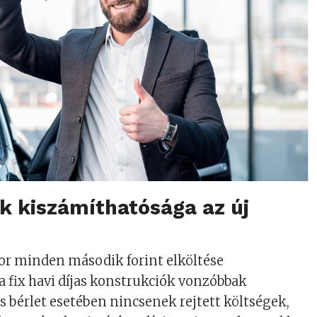
k kiszámíthatósága az új
r minden második forint elköltése
 fix havi díjas konstrukciók vonzóbbak
ós bérlet esetében nincsenek rejtett költségek,