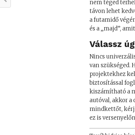
nem téged terhel
távon lehet kedv
a futamidő végén
és a „majd”, ami
Válassz ú
Nincs univerzáli
van szükséged. H
projektekhez kel
biztosítással fog
kiszámítható a m
autóval, akkor a 
mindkettőt, kérj
ez is versenyelőn