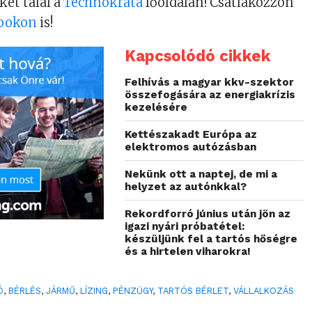
ket talál a
Technokrata
főoldalán! Csatlakozzon
ookon
is!
Kapcsolódó cikkek
Felhívás a magyar kkv-szektor
összefogására az energiakrízis
kezelésére
Kettészakadt Európa az
elektromos autózásban
Nekünk ott a naptej, de mi a
helyzet az autónkkal?
Rekordforró június után jön az
igazi nyári próbatétel:
készüljünk fel a tartós hőségre
és a hirtelen viharokra!
Ó
,
BÉRLÉS
,
JÁRMŰ
,
LÍZING
,
PÉNZÜGY
,
TARTÓS BÉRLET
,
VÁLLALKOZÁS