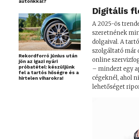
autónkkal?
Digitális 
A 2025-ös trend
szeretnének miné
dolgaival. A tart
szolgáltató már 
Rekordforró június után
online szervizfog
jön az igazi nyári
próbatétel: készüljünk
– mindezt egy ap
fel a tartós hőségre és a
cégeknél, ahol n
hirtelen viharokra!
lehetőséget ripor