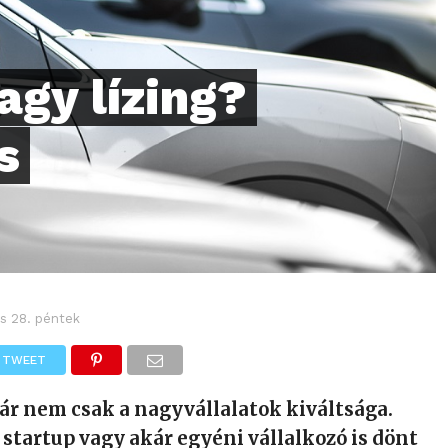
agy lízing?
s
s 28. péntek
TWEET
ár nem csak a nagyvállalatok kiváltsága.
 startup vagy akár egyéni vállalkozó is dönt