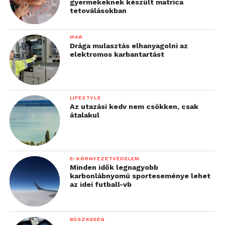
gyermekeknek készült matrica
tetoválásokban
IPAR
Drága mulasztás elhanyagolni az
elektromos karbantartást
LIFESTYLE
Az utazási kedv nem csökken, csak
átalakul
E-KÖRNYEZETVÉDELEM
Minden idők legnagyobb
karbonlábnyomú sporteseménye lehet
az idei futball-vb
BÜSZKESÉG