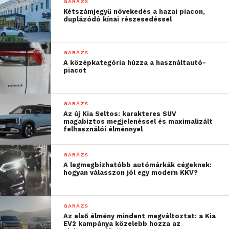
„Személyre szabott ajánlásainkkal, valamint az új
GARÁZS
Kétszámjegyű növekedés a hazai piacon,
partnerek és tartalmak egyszerű integrálásával
duplázódó kínai részesedéssel
platformunk személyes és egyedi felhasználói
élményt nyújt. A Continental-lal együttműködve
pedig a járművekbe építjük a technológiát” –
GARÁZS
A középkategória húzza a használtautó-
mondta Michael Wolters, a banbutsu ügyvezető-
piacot
igazgatója.
Continental a 2025-ös
GARÁZS
Az új Kia Seltos: karakteres SUV
Consumer Electronics Show-n
magabiztos megjelenéssel és maximalizált
felhasználói élménnyel
A Continental legújabb technológiáit bemutató
kiállítása a Las Vegas Convention Centerrel
GARÁZS
szemben, a Central Plaza területén található privát
A legmegbízhatóbb autómárkák cégeknek:
hogyan válasszon jól egy modern KKV?
kiállítótérben tekinthető meg 2025. január 7. és 10.
között.
GARÁZS
További friss híreket talál a
Technokrata
főoldalán!
Az első élmény mindent megváltoztat: a Kia
EV2 kampánya közelebb hozza az