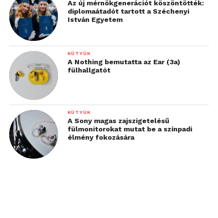
Az új mérnökgenerációt köszöntötték:
diplomaátadót tartott a Széchenyi
István Egyetem
KÜTYÜK
A Nothing bemutatta az Ear (3a)
fülhallgatót
KÜTYÜK
A Sony magas zajszigetelésű
fülmonitorokat mutat be a színpadi
élmény fokozására