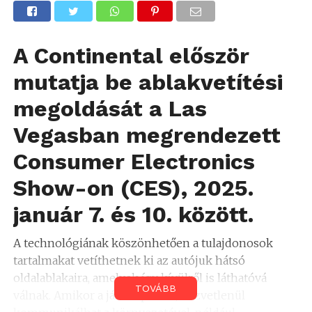
A Continental először
mutatja be ablakvetítési
megoldását a Las
Vegasban megrendezett
Consumer Electronics
Show-on (CES), 2025.
január 7. és 10. között.
A technológiának köszönhetően a tulajdonosok
tartalmakat vetíthetnek ki az autójuk hátsó
oldalablakaira, amelyek így kívülről is láthatóvá
TOVÁBB
válnak. Amikor a jármű parkol, közvetlenül