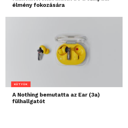
élmény fokozására
KÜTYÜK
A Nothing bemutatta az Ear (3a)
fülhallgatót