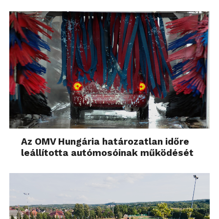
Az OMV Hungária határozatlan időre
leállította autómosóinak működését