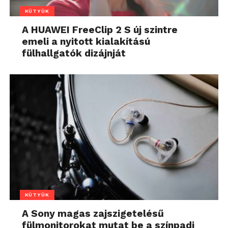
KÜTYÜK
A HUAWEI FreeClip 2 S új szintre
emeli a nyitott kialakítású
fülhallgatók dizájnját
KÜTYÜK
A Sony magas zajszigetelésű
fülmonitorokat mutat be a színpadi