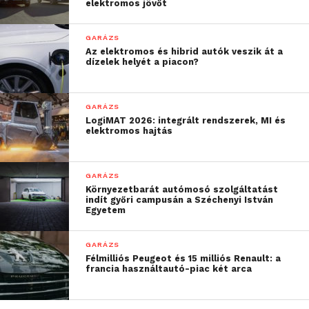
Csatlakozzon hozzánk a
Facebookon
is!
elektromos jövőt
GARÁZS
Az elektromos és hibrid autók veszik át a
dízelek helyét a piacon?
GARÁZS
LogiMAT 2026: integrált rendszerek, MI és
elektromos hajtás
GARÁZS
Környezetbarát autómosó szolgáltatást
indít győri campusán a Széchenyi István
Egyetem
GARÁZS
Félmilliós Peugeot és 15 milliós Renault: a
francia használtautó-piac két arca