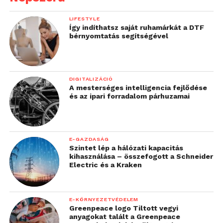
LIFESTYLE
Így indíthatsz saját ruhamárkát a DTF
bérnyomtatás segítségével
DIGITALIZÁCIÓ
A mesterséges intelligencia fejlődése
és az ipari forradalom párhuzamai
E-GAZDASÁG
Szintet lép a hálózati kapacitás
kihasználása – összefogott a Schneider
Electric és a Kraken
E-KÖRNYEZETVÉDELEM
Greenpeace logo Tiltott vegyi
anyagokat talált a Greenpeace