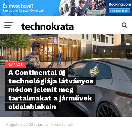
GARÁZS
A Continental új
technológiája látványos
módon jelenít meg
tartalmakat a járművek
oldalablakain
Megjelent:
2025. január 9. csütörtök