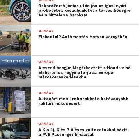
Rekordforró június után jön az igazi nyári
próbatétel: készüljünk fel a tartós hőségre
és a hirtelen viharokra!
GARÁZS
Elakadtál? Autómentés Hatvan környékén
GARÁZS
A csend hangja: Megérkeztett a Honda első
elektromos nagymotorja az európai
márkakereskedésekbe
Mindig releváns tartalom:
intelligens személyre szabás az
GARÁZS
eTravel.companionnel karöltve
Autonóm mobil robotokkal a hatékonyabb
raktári működésért
Az eTravel.companion az ablakvetítési megoldás
szoftverkomponenseként működik. Az AI-alapú
GARÁZS
utazási asszisztens vezetési szokásokra, földrajzi és
A Kia új, 6 és 7 üléses változatokkal bővíti
időjárási adatokra, valamint a jármű érzékelőiből
a PV5 Passenger kínálatát