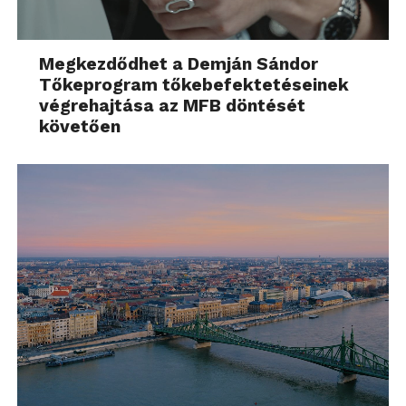
Megkezdődhet a Demján Sándor
Tőkeprogram tőkebefektetéseinek
végrehajtása az MFB döntését
követően