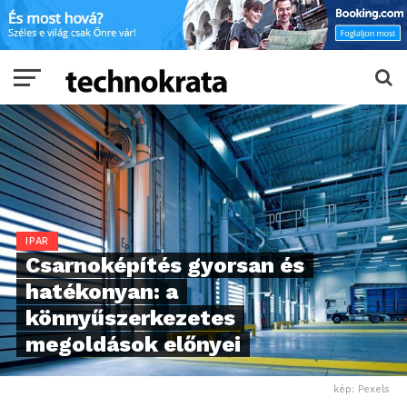
IPAR
Csarnoképítés gyorsan és
hatékonyan: a
könnyűszerkezetes
megoldások előnyei
kép: Pexels