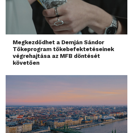
Megkezdődhet a Demján Sándor
Tőkeprogram tőkebefektetéseinek
végrehajtása az MFB döntését
követően