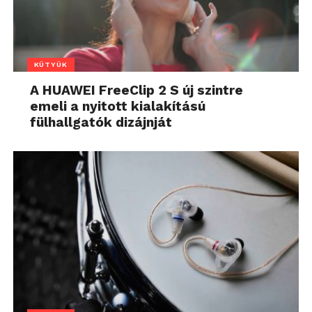
KÜTYÜK
A HUAWEI FreeClip 2 S új szintre
emeli a nyitott kialakítású
fülhallgatók dizájnját