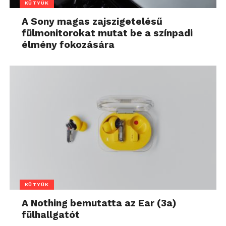
KÜTYÜK
A Sony magas zajszigetelésű
fülmonitorokat mutat be a színpadi
élmény fokozására
KÜTYÜK
A Nothing bemutatta az Ear (3a)
fülhallgatót