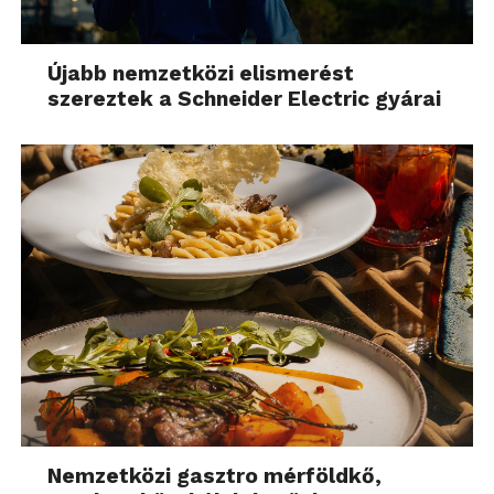
Újabb nemzetközi elismerést
szereztek a Schneider Electric gyárai
Nemzetközi gasztro mérföldkő,