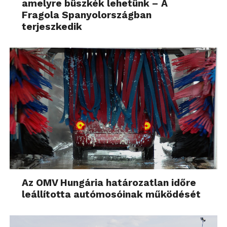
amelyre büszkék lehetünk – A
Fragola Spanyolországban
terjeszkedik
Az OMV Hungária határozatlan időre
leállította autómosóinak működését