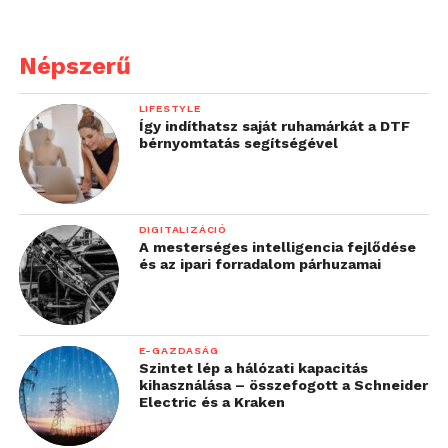
Népszerű
LIFESTYLE
Így indíthatsz saját ruhamárkát a DTF
bérnyomtatás segítségével
DIGITALIZÁCIÓ
A mesterséges intelligencia fejlődése
és az ipari forradalom párhuzamai
E-GAZDASÁG
Szintet lép a hálózati kapacitás
kihasználása – összefogott a Schneider
Electric és a Kraken