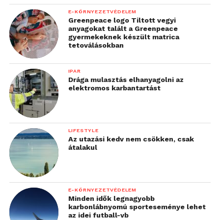
E-KÖRNYEZETVÉDELEM
Greenpeace logo Tiltott vegyi
anyagokat talált a Greenpeace
gyermekeknek készült matrica
tetoválásokban
IPAR
Drága mulasztás elhanyagolni az
elektromos karbantartást
LIFESTYLE
Az utazási kedv nem csökken, csak
átalakul
E-KÖRNYEZETVÉDELEM
Minden idők legnagyobb
karbonlábnyomú sporteseménye lehet
az idei futball-vb