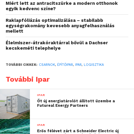
Miért lett az antracitszürke a modern otthonok
egyik kedvenc színe?
Milyen előnyökkel jár a
könnyűszerkezetes
Raklapfóliázás optimalizálása – stabilabb
egységrakomány kevesebb anyagfelhasználás
megoldás?
mellett
Élelmiszer-átrakóraktárral bővül a Dachser
Az, hogy valamit modern, könnyűszerkezetes
kecskeméti telephelye
anyagból tervezünk és alkotunk meg, az közel sem
azt jelenti, hogy ezzel valami olyat hozunk létre, ami
TOVÁBBI CIKKEK:
CSARNOK
,
ÉPÍTŐIPAR
,
IPAR
,
LOGISZTIKA
nem tartós vagy időtálló. Sőt, a hagyományos
téglából vagy betonból épített csarnokokhoz képest
További Ipar
a könnyűszerkezetes változatok jóval rövidebb idő
alatt felépíthetők. Mivel az elemeket előre gyártják, a
IPAR
helyszíni szerelés rendkívül gyors, így a
Öt új energiatárolót állított üzembe a
vállalkozások hamarabb birtokba vehetik az új
Futureal Energy Partners
létesítményt.
A gyorsabb kivitelezés mellett ez az építkezés
IPAR
Erős félévet zárt a Schneider Electric új
kevesebb munkaerőt igényel, így a költségek is