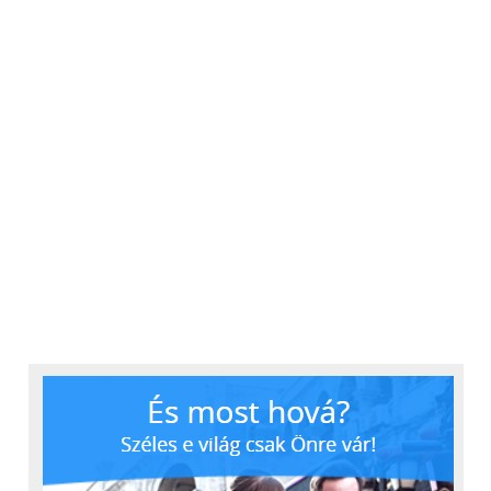
visszatérítést kapjanak
, ha egy
termék vagy szolgáltatás nem felel meg
az elvárásaiknak (64%).
Nagyon kevesen várják el egy márkától
a közösségi média jelenlétet (15%), a
szociális vagy környezetvédelmi ügyek
melletti kiállást (9%) vagy a politikai
állásfoglalást (4%).
A fogyasztók emellett a vásárlás helyét
és idejét is rugalmasan szeretnék
kezelni. A válaszadók számos
meglepő
vásárlási helyet és alkalmat
említettek, a bolti sorban állás (17%)
után például munkahelyi
megbeszéléseket (9%), vezetést (9%),
randevút (6%) és zuhanyzást (4%).