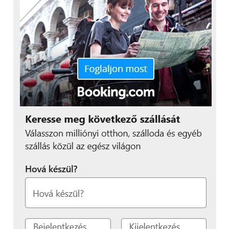
“Magyarországon is
dinamikus ütemben
növekszik az online
vásárlások volumene, az
eNet adatai szerint közel
5,4 millióan szoktak
rendszeresen online
vásárolni – ez a felnőtt
magyar internetezők 91
százaléka
. Ezzel együtt a
vásárlók egyre
tudatosabbak,
a magyar
cégeknek is sokkal
kevesebb lehetőségük