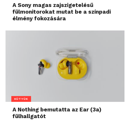
A Sony magas zajszigetelésű
fülmonitorokat mutat be a színpadi
élmény fokozására
KÜTYÜK
A Nothing bemutatta az Ear (3a)
fülhallgatót