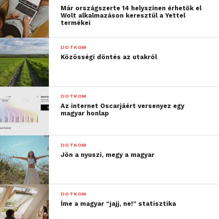
tanulság, hogy nem lehet
Már országszerte 14 helyszínen érhetők el
Wolt alkalmazáson keresztül a Yettel
termékei
mindenkit egy kalap alá
venni, és ha a vásárlói
DOTKOM
élménybe fektet valaki, a
Közösségi döntés az utakról
vásárlók viszonozni is
fogják azt a hűségükkel.”
DOTKOM
Az internet Oscarjáért versenyez egy
magyar honlap
A fogyasztók kiábrándultak és
azonnal továbbállnak
DOTKOM
Az emberek többségének (82%) már volt
Jön a nyuszi, megy a magyar
kiábrándító tapasztalata egy márkával kapcsolatban,
és több mint háromnegyedük (78%) találkozott már
kifejezetten rossz ügyfélkiszolgálással. Amint egy
DOTKOM
márka alulteljesít, a vásárlók azonnal továbblépnek:
Íme a magyar “jajj, ne!” statisztika