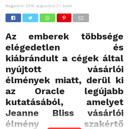
Megjelent:
2019. augusztus 27. kedd
Az emberek többsége
elégedetlen és
kiábrándult a cégek által
nyújtott vásárlói
élmények miatt, derül ki
az Oracle legújabb
kutatásából, amelyet
Jeanne Bliss vásárlói
élmény szakértő