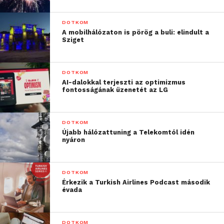
„Ahogy a mostani
felmérésünk is mutatja, a
DOTKOM
A mobilhálózaton is pörög a buli: elindult a
fogyasztók azokat a
Sziget
márkákat részesítik
előnyben, amelyek extra
DOTKOM
AI-dalokkal terjeszti az optimizmus
lépéseket tesznek, hogy
fontosságának üzenetét az LG
személyre szabott
élményekkel vonzzák
DOTKOM
Újabb hálózattuning a Telekomtól idén
magukhoz az
nyáron
érdeklődőket, és amelyek
képesek határozott
DOTKOM
döntéseket hozni, ha az
Érkezik a Turkish Airlines Podcast második
évada
ügyfelek elvárásai nem
teljesülnek. Az igazi
DOTKOM