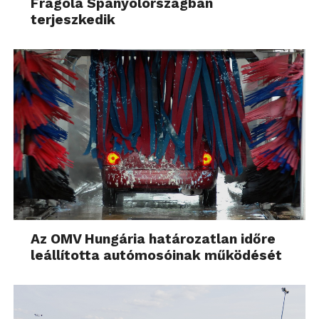
Fragola Spanyolországban
terjeszkedik
Az OMV Hungária határozatlan időre
leállította autómosóinak működését