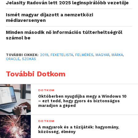
Jelasity Radován lett 2025 leginspirálóbb vezetője
szavaz az adott
vállalatnak, ezt a
Ismét magyar díjazott a nemzetközi
médiaversenyen
bizalmat azonban ki kell
Minden második nő információs túlterheltségről
érdemelni, mégpedig
számol be
folyamatos munkával. A
márkába vetett hitet nem
TOVÁBBI CIKKEK:
2019
,
FEKETELISTA
,
FELMÉRÉS
,
MAGYAR
,
MÁRKA
,
ORACLE
,
SZOKÁS
lehet egyszerűen
További Dotkom
megvásárolni,
ugyanakkor nagyon
DOTKOM
könnyű elveszíteni”
Októberben nyugdíjba megy a Windows 10
– ezt tedd, hogy gyors és biztonságos
maradjon a géped
–
mondta Jeanne Bliss, a Customer Bliss nevű
DOTKOM
cég alapítója.
A magyarok és a tűzijáték: hagyomány,
közösség, élmény