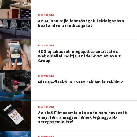
A fogyasztók közel felével (43%) történt
már olyan rossz vásárlási élmény, ami
DOTKOM
miatt
elpártoltak egy márkától
. Több
Az AI-ban rejlő lehetőségek feldolgozása
hozta idén a médiadíjakat
mint harmaduk (34%) pedig azt állítja,
hogy soha többé nem vásárolna olyan
vállalattól, amely csak egyszer is
DOTKOM
csalódást okozott.
400 új lakással, megújult arculattal és
weboldallal indítja az idei évet az AVICO
Group
A vásárlók 88%-a
megosztja a negatív
élményeket
másokkal. Többségük a
DOTKOM
családnak és a barátoknak (59%) számol
Nissan-fiaskó: a rossz reklám is reklám?
be, míg 35%-uk közvetlenül felkeresi az
adott céget, hogy esélyt adjon a
kárpótlásra.
DOTKOM
Arra a kérdésre, hogy milyen egyéb
Az első Filmszemle óta soha nem nevezett
ennyi film a magyar filmek legnagyobb
szituációhoz hasonlítanák leginkább az
seregszemléjére!
ügyfélszolgálatokkal kapcsolatos
élményeiket, a válaszadók 18%-a a