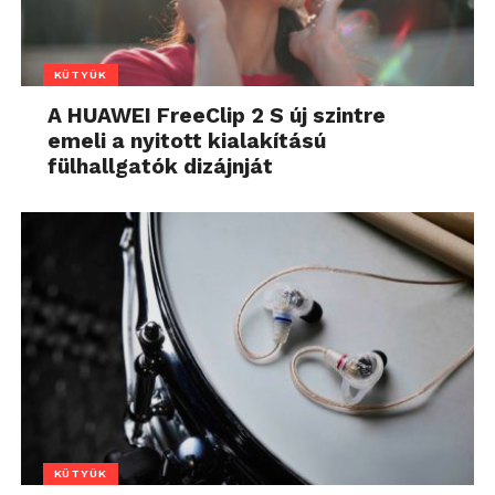
KÜTYÜK
A HUAWEI FreeClip 2 S új szintre
emeli a nyitott kialakítású
fülhallgatók dizájnját
KÜTYÜK