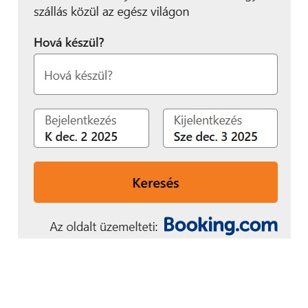
bízik a hangalapú szolgáltatásokban,
mint az Alexa vagy a Siri, 81%-uk pedig
a mobileszközökön megjelenő
hirdetésekben. A leginkább megbízható
technológiai forrásnak a
közösségi
média hirdetéseket
tartják, de ezekre
is csak a fogyasztók 23%-a szavazott.
Nem kapnak személyre szabott
ajánlatokat
A fogyasztók hajlandóak többet fizetni a személyre
szabott, újdonságot jelentő élményekért, és a
válaszadók több mint fele (57%) személyes
információkat is megoszt ennek fejében. Ám a
többség nem számít arra, hogy a szolgáltatók
teljesítenék az elvárásaikat.
A fogyasztók 41%-a, illetve az Y