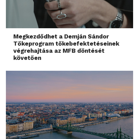
Megkezdődhet a Demján Sándor
Tőkeprogram tőkebefektetéseinek
végrehajtása az MFB döntését
követően