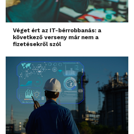
Magyarországon még
nincsen igazán erős
ellenérzés a bloggerekkel
Véget ért az IT-bérrobbanás: a
következő verseny már nem a
és az influenszerekkel
fizetésekről szól
szemben
, a jelenség még
egy korai fázisban van,
amellyel a fogyasztók –
sőt a márkák egy része is
– még csak ismerkedik.
Főleg a fiatalabb
generációk körében pedig
kimondottan népszerűek
a véleményvezérek, így ez