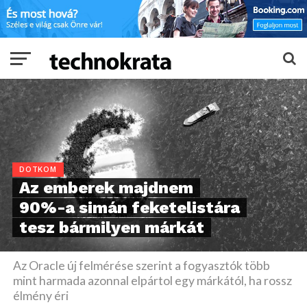
DOTKOM
Az emberek majdnem
90%-a simán feketelistára
tesz bármilyen márkát
Az Oracle új felmérése szerint a fogyasztók több
mint harmada azonnal elpártol egy márkától, ha rossz
élmény éri