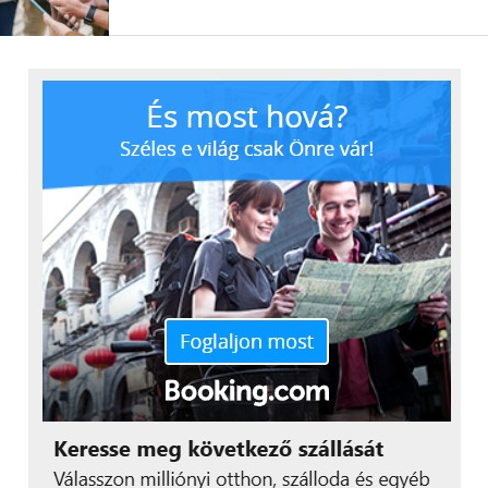
barát (75%) véleményében,
mint
bármely más vásárlói javaslatban. A
következő legmegbízhatóbb forrásnak a
kollégákat (38%) tekintik.
A politikusok (2%), a hírességek (7%), az
adott vállalat online kapcsolattal elért
munkavállalója (12%), valamint az
influenszerek és a bloggerek (14%) a
legutolsó helyen szerepelnek a
vásárláshoz kapcsolódó
megbízható
források
listáján.
A vásárlók fenntartásokkal fordulnak a
technológiai forrásokhoz is. 92%-uk
nem tartja hitelesnek a
chatablakokban vagy weboldalak
felugró ablakaiban kapott
ajánlatokat
. A fogyasztók 89%-a nem