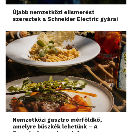
egy hatékony csatorna
lehet bizonyos
Újabb nemzetközi elismerést
szereztek a Schneider Electric gyárai
célcsoportok elérésére.”
Nemzetközi gasztro mérföldkő,
amelyre büszkék lehetünk – A