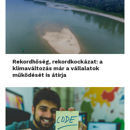
– említette Fenyőfalvi Anett.
További friss híreket talál a
Technokrata
főoldalán!
Csatlakozzon hozzánk a
Facebookon
is!
Rekordhőség, rekordkockázat: a
klímaváltozás már a vállalatok
működését is átírja