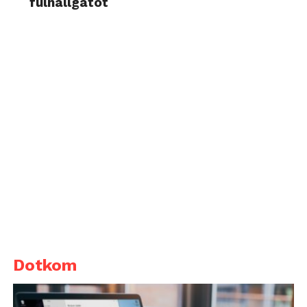
fülhallgatót
Dotkom