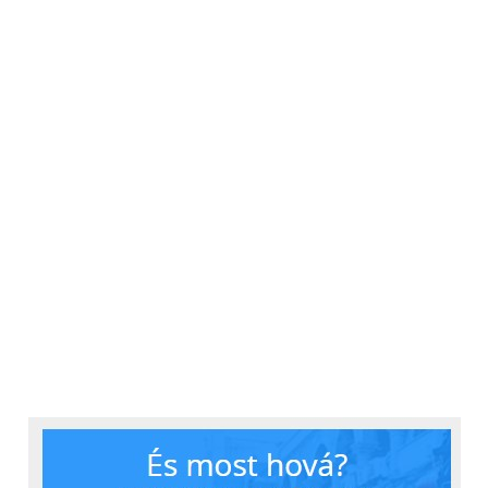
kapcsolatosan.
„
Amikor partnereket
kerestünk, olyan
együttműködőkre esett a
választásunk, akik
elkötelezettek nemcsak
az innováció, hanem a
fenntarthatóság, a
biodiverzitás megőrzése
és a jövő élelmezési
kihívásainak megoldása
iránt is. Ezek a magok
kiemelt jelentőségűek,