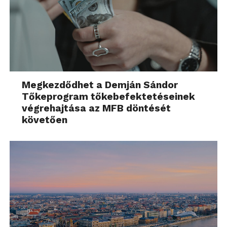
Megkezdődhet a Demján Sándor
Tőkeprogram tőkebefektetéseinek
végrehajtása az MFB döntését
követően