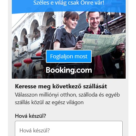
hiszen az „űr-fajták”
kifejlesztése az
Alapítvány céljait is
erősíti: az űrtudományok
hétköznapi
alkalmazásának
bemutatását. Az ilyen
kutatások lehetővé
teszik, hogy az
űrtechnológia praktikus,
mindennapi problémákat
megoldó innovációkat
nyújtson, miközben
inspirálja a társadalmat