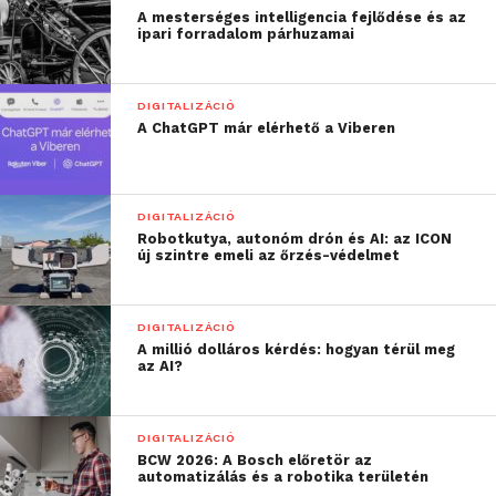
A mesterséges intelligencia fejlődése és az
hozhatunk létre, amelyek
ipari forradalom párhuzamai
űrutazások során is
alkalmazhatóak
DIGITALIZÁCIÓ
A ChatGPT már elérhető a Viberen
lehetnek. Ez
kulcsfontosságú a jövő
űrmisszióihoz
”
DIGITALIZÁCIÓ
Robotkutya, autonóm drón és AI: az ICON
új szintre emeli az őrzés-védelmet
– mondta Utasi Lőrinc agrármérnök. Hozzátette,
hogy az űrkolonizációhoz szükséges
növénytermesztési technológiák fejlesztése is
DIGITALIZÁCIÓ
A millió dolláros kérdés: hogyan térül meg
kiemelt céljuk. A növények nemcsak táplálékot
az AI?
nyújtanak az űrben, hanem színeikkel és
gondozásukkal pszichológiai támogatást is
biztosítanak az űrhajósok számára.
DIGITALIZÁCIÓ
BCW 2026: A Bosch előretör az
automatizálás és a robotika területén
A Csillagváros Kft. 2022 december óta üzemelteti a