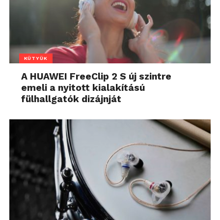
KÜTYÜK
A HUAWEI FreeClip 2 S új szintre
emeli a nyitott kialakítású
fülhallgatók dizájnját