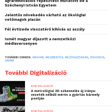
agrárinnovációs fejlesztést mutatott be a
Széchenyi István Egyetem
95%-kal kevesebb víz, 99%-kal
kevesebb föld kell
Jelentős növekedés várható az ökológiai
vetőmagok piacán
A Csillagváros Kft. ügyvezetője, Valent Petra
Fél évtizede visszatérő kihívás az aszály
hangsúlyozta, hogy növénykísérleteik célja az
élelmiszerforrások diverzifikálása és az
Ismét magyar díjazott a nemzetközi
médiaversenyen
éghajlatváltozás extrém hatásainak ellenálló
növények előállítása. A farm innovatív technológiája
95%-kal kevesebb vizet, 99%-kal kevesebb földet
TOVÁBBI CIKKEK:
MAGYAR
,
MEGMENTÉS
,
MEZŐGAZDASÁG
,
ŐSHONOS
,
ŰRIPAR
használ, miközben időjárástól függetlenül,
vegyszermentesen biztosít kiszámítható hozamot.
További Digitalizáció
A kutatófarm az űrhajósok táplálékának előállítására
DIGITALIZÁCIÓ
is fókuszál.
A metrológiai 3D szkennelés új iránya:
vezeték nélküli mérés a gyártás bármely
pontján
„
Kísérleteinkkel olyan
tápanyagforrásokat
DIGITALIZÁCIÓ