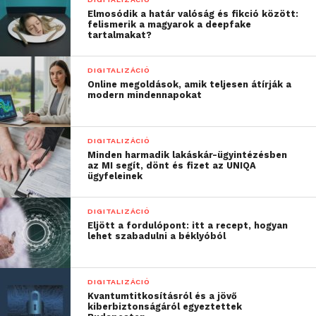
Elmosódik a határ valóság és fikció között:
felismerik a magyarok a deepfake
tartalmakat?
DIGITALIZÁCIÓ
Online megoldások, amik teljesen átírják a
modern mindennapokat
DIGITALIZÁCIÓ
Mission
Im
Possible Elon
Minden harmadik lakáskár-ügyintézésben
az MI segít, dönt és fizet az UNIQA
Muskkal
ügyfeleinek
A Csillagváros Kft. vertikális farmján végzett
DIGITALIZÁCIÓ
kísérletek logikus kiegészítése és tudományos
Eljött a fordulópont: itt a recept, hogyan
lehet szabadulni a béklyóból
kapcsolata az, ha valós űrkörülményeknek kitett
növényi magokat használnak fel az űrkolonizációs
kísérletekben. E célból a vertikális kutató farmot
DIGITALIZÁCIÓ
működtető Orion Űrnemzedék Alapítvány
Kvantumtitkosításról és a jövő
kiberbiztonságáról egyeztettek
együttműködési megállapodást kötött a Genesis SFL