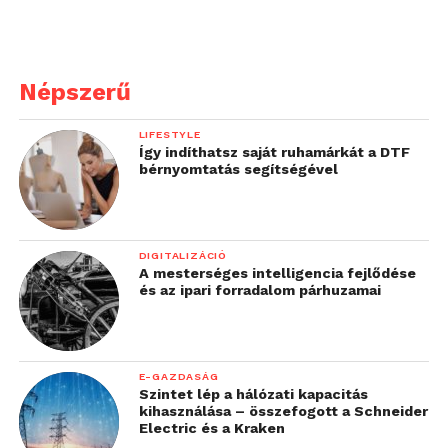
„
A magyar űrnövény-
kutatás hosszú múltra
tekint vissza. Már 1887-
Népszerű
ben Mágocsy-Dietz
LIFESTYLE
Sándor vizsgálta a
Így indíthatsz saját ruhamárkát a DTF
bérnyomtatás segítségével
gravitáció nélküli növényi
viselkedést, az 1960-as
években Jókay-Ihász
DIGITALIZÁCIÓ
A mesterséges intelligencia fejlődése
Lajos készítette el az első
és az ipari forradalom párhuzamai
űrélelmiszert a Glenn-
misszió számára, míg
1980-ban Farkas
E-GAZDASÁG
Szintet lép a hálózati kapacitás
Bertalan végzett növényi
kihasználása – összefogott a Schneider
Electric és a Kraken