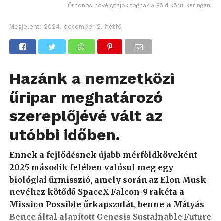
Őshonos növényfajok fognak a Föld körül keringeni
Megjelent:
2024. december 2. hétfő
Hazánk a nemzetközi
űripar meghatározó
szereplőjévé vált az
utóbbi időben.
Ennek a fejlődésnek újabb mérföldköveként
2025 második felében valósul meg egy
biológiai űrmisszió, amely során az Elon Musk
nevéhez kötődő SpaceX Falcon-9 rakéta a
Mission Possible űrkapszulát, benne a Mátyás
Bence által alapított Genesis Sustainable Future