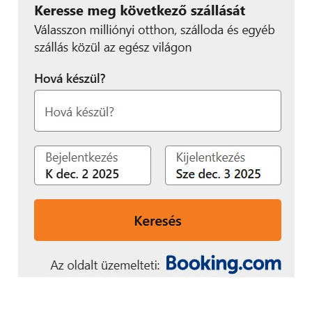
terheli. Ezen körülmények
hatására érdekes
genetikai változásokra
lehet számítani, amelyek
segíthetnek a fajok vagy
fajták szelekciójában,
valamint
hozzájárulhatnak a
klímaváltozásra való
felkészüléshez
”.
Az Orion Űrnemzedék Alapítvány elnöke, Fenyőfalvi
Anett így nyilatkozott: