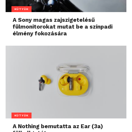
KÜTYÜK
A Sony magas zajszigetelésű
fülmonitorokat mutat be a színpadi
élmény fokozására
KÜTYÜK
A Nothing bemutatta az Ear (3a)