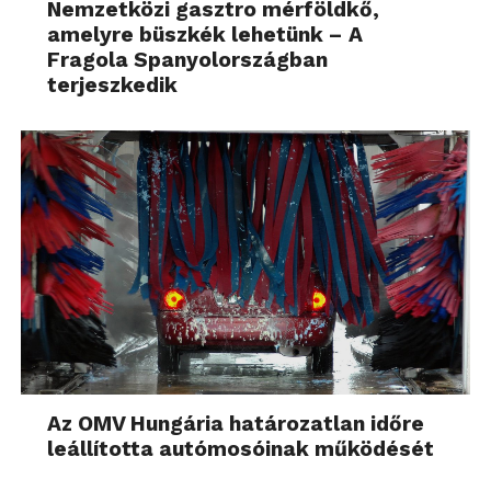
Nemzetközi gasztro mérföldkő,
amelyre büszkék lehetünk – A
Fragola Spanyolországban
terjeszkedik
Az OMV Hungária határozatlan időre
leállította autómosóinak működését