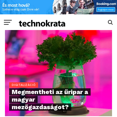
DIGITALIZÁCIÓ
Megmentheti az űripar a
magyar
mezőgazdaságot?