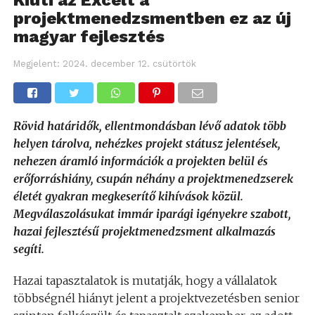
Kiüti az Excelt a
projektmenedzsmentben ez az új
magyar fejlesztés
Megjelent:
2024. december 12. csütörtök
Rövid határidők, ellentmondásban lévő adatok több
helyen tárolva, nehézkes projekt státusz jelentések,
nehezen áramló információk a projekten belül és
erőforráshiány, csupán néhány a projektmenedzserek
életét gyakran megkeserítő kihívások közül.
Megválaszolásukat immár iparági igényekre szabott,
hazai fejlesztésű projektmenedzsment alkalmazás
segíti.
Hazai tapasztalatok is mutatják, hogy a vállalatok
többségnél hiányt jelent a projektvezetésben senior