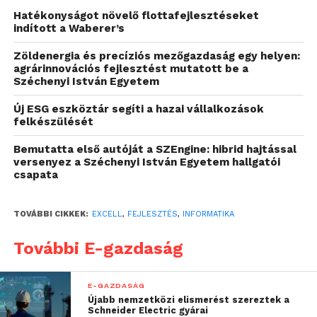
Hatékonyságot növelő flottafejlesztéseket
indított a Waberer’s
Az EOS Project Controls alkalmazás nemzetközi
projektkontrolling (AACE TCM) módszertan
Zöldenergia és precíziós mezőgazdaság egy helyen:
gyakorlatban tökéletesített megvalósítása, ami az
agrárinnovációs fejlesztést mutatott be a
Széchenyi István Egyetem
ütemtervezés, költségtervezés, beszerzéstervezés
és erőforrás-tervezés négy fő területére
Új ESG eszköztár segíti a hazai vállalkozások
összpontosít, hogy adataikat egymással
felkészülését
összefüggésben, a műszaki tartalommal
Bemutatta első autóját a SZEngine: hibrid hajtással
összekapcsolva, következetesen kezelje. Mindez
versenyez a Széchenyi István Egyetem hallgatói
kiegészül a szervezeti működési költség tervezéssel,
csapata
ezzel támogatva az üzleti tervezés folyamatát.
TOVÁBBI CIKKEK:
EXCELL
,
FEJLESZTÉS
,
INFORMATIKA
A projektsiker közös
adatforrása
További E-gazdaság
A projekttervezés és -kontrolling területén
E-GAZDASÁG
évtizedes tapasztalattal bíró szakértőket összefogó
Újabb nemzetközi elismerést szereztek a
Nethod Kft., valamint az alkalmazásfejlesztés és
Schneider Electric gyárai