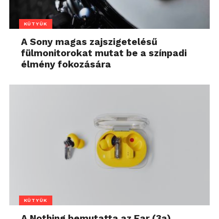
KÜTYÜK
A Sony magas zajszigetelésű
fülmonitorokat mutat be a színpadi
élmény fokozására
KÜTYÜK
A Nothing bemutatta az Ear (3a)