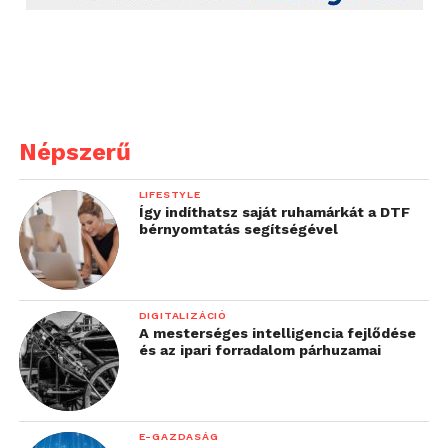
Népszerű
LIFESTYLE
Így indíthatsz saját ruhamárkát a DTF
bérnyomtatás segítségével
DIGITALIZÁCIÓ
A mesterséges intelligencia fejlődése
és az ipari forradalom párhuzamai
E-GAZDASÁG