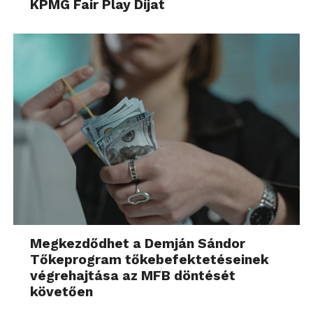
KPMG Fair Play Díjat
Megkezdődhet a Demján Sándor
Tőkeprogram tőkebefektetéseinek
végrehajtása az MFB döntését
követően