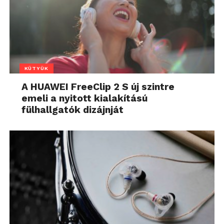
KÜTYÜK
A HUAWEI FreeClip 2 S új szintre
emeli a nyitott kialakítású
fülhallgatók dizájnját