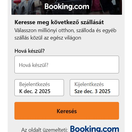
2025. január 15-ig várja a jelentkezőket. A résztvevők
azt követően egy webinár-sorozat előadásain
keresztül nemcsak az EOS Project Controls
képességeivel, hanem az alapul szolgáló
módszertannal is megismerkednek. A vállalatoknak
ehhez nem kell elkötelezniük magukat a
szoftverbevezetés mellett, de ha a tanfolyam végén
erről döntenek, akkor jelentős kedvezményt kapnak.
További friss híreket talál a
Technokrata
főoldalán!
Csatlakozzon hozzánk a
Facebookon
is!