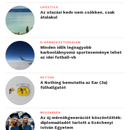
LIFESTYLE
Az utazási kedv nem csökken, csak
átalakul
E-KÖRNYEZETVÉDELEM
Minden idők legnagyobb
karbonlábnyomú sporteseménye lehet
az idei futball-vb
KÜTYÜK
A Nothing bemutatta az Ear (3a)
fülhallgatót
BÜSZKESÉG
Az új mérnökgenerációt köszöntötték:
diplomaátadót tartott a Széchenyi
István Egyetem