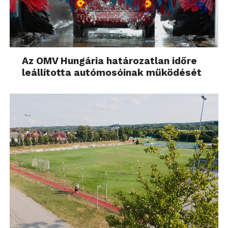
Az OMV Hungária határozatlan időre
leállította autómosóinak működését