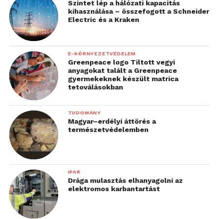
Szintet lép a hálózati kapacitás
kihasználása – összefogott a Schneider
Electric és a Kraken
E-KÖRNYEZETVÉDELEM
Greenpeace logo Tiltott vegyi
anyagokat talált a Greenpeace
gyermekeknek készült matrica
tetoválásokban
TUDOMÁNY
Magyar–erdélyi áttörés a
természetvédelemben
IPAR
Drága mulasztás elhanyagolni az
elektromos karbantartást